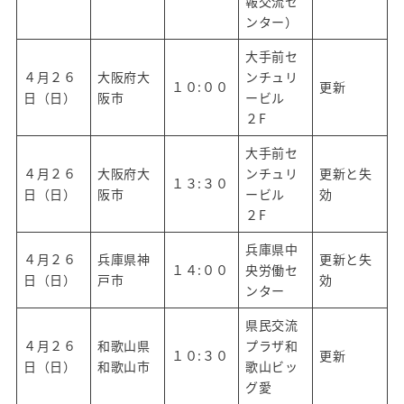
報交流セ
ンター）
大手前セ
４月２６
大阪府大
ンチュリ
１０:００
更新
日（日）
阪市
ービル
２F
大手前セ
４月２６
大阪府大
ンチュリ
更新と失
１３:３０
日（日）
阪市
ービル
効
２F
兵庫県中
４月２６
兵庫県神
更新と失
１４:００
央労働セ
日（日）
戸市
効
ンター
県民交流
４月２６
和歌山県
プラザ和
１０:３０
更新
日（日）
和歌山市
歌山ビッ
グ愛