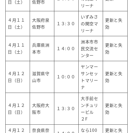
日（土）
佐野市
リーナ
いずみさ
４月１１
大阪府泉
更新と失
１３:３０
の関空マ
日（土）
佐野市
効
リーナ
洲本市市
４月１１
兵庫県洲
更新と失
１４:００
民交流セ
日（土）
本市
効
ンター
ヤンマー
４月１２
滋賀県守
サンセッ
更新と失
１０:００
日（日）
山市
トマリー
効
ナ
大手前セ
４月１２
大阪府大
ンチュリ
更新と失
１３:３０
日（日）
阪市
ービル
効
２F
４月１２
奈良県奈
なら100
更新と失