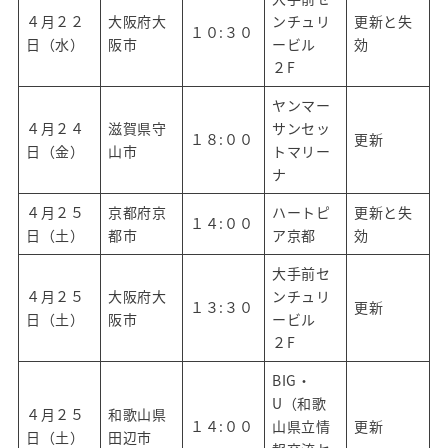
４月２２
大阪府大
ンチュリ
更新と失
１０:３０
日（水）
阪市
ービル
効
２F
ヤンマー
４月２４
滋賀県守
サンセッ
１８:００
更新
日（金）
山市
トマリー
ナ
４月２５
京都府京
ハートピ
更新と失
１４:００
日（土）
都市
ア京都
効
大手前セ
４月２５
大阪府大
ンチュリ
１３:３０
更新
日（土）
阪市
ービル
２F
BIG・
U（和歌
４月２５
和歌山県
１４:００
山県立情
更新
日（土）
田辺市