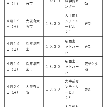
１４:００
涯学習セ
日（土）
石市
効
ンター
大手前セ
４月１９
大阪府大
ンチュリ
１３:３０
更新
日（日）
阪市
ービル
２F
新西宮ヨ
４月１９
兵庫県西
１０:３０
ットハー
更新
日（日）
宮市
バー
新西宮ヨ
４月１９
兵庫県西
更新と失
１３:３０
ットハー
日（日）
宮市
効
バー
大手前セ
４月２０
大阪府大
ンチュリ
１３:３０
更新
日（月）
阪市
ービル
２F
大手前セ