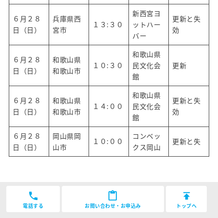
新西宮ヨ
６月２８
兵庫県西
更新と失
１３:３０
ットハー
日（日）
宮市
効
バー
和歌山県
６月２８
和歌山県
１０:３０
民文化会
更新
日（日）
和歌山市
館
和歌山県
６月２８
和歌山県
更新と失
１４:００
民文化会
日（日）
和歌山市
効
館
６月２８
岡山県岡
コンベッ
１０:００
更新と失
日（日）
山市
クス岡山
phone
content_paste
publish
東京ナビゲーション
電話する
お問い合わせ・お申込み
トップへ