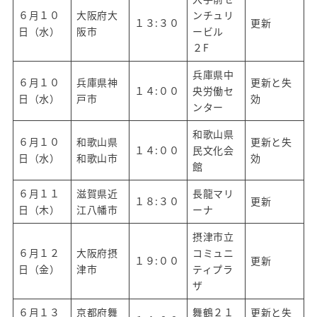
６月１０
大阪府大
ンチュリ
１３:３０
更新
日（水）
阪市
ービル
２F
兵庫県中
６月１０
兵庫県神
更新と失
１４:００
央労働セ
日（水）
戸市
効
ンター
和歌山県
６月１０
和歌山県
更新と失
１４:００
民文化会
日（水）
和歌山市
効
館
６月１１
滋賀県近
長龍マリ
１８:３０
更新
日（木）
江八幡市
ーナ
摂津市立
６月１２
大阪府摂
コミュニ
１９:００
更新
日（金）
津市
ティプラ
ザ
６月１３
京都府舞
舞鶴２１
更新と失