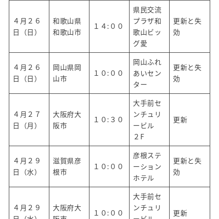
県民交流
４月２６
和歌山県
プラザ和
更新と失
１４:００
日（日）
和歌山市
歌山ビッ
効
グ愛
岡山ふれ
４月２６
岡山県岡
更新と失
１０:００
あいセン
日（日）
山市
効
ター
大手前セ
４月２７
大阪府大
ンチュリ
１０:３０
更新
日（月）
阪市
ービル
２F
彦根ステ
４月２９
滋賀県彦
更新と失
１０:００
ーション
日（水）
根市
効
ホテル
大手前セ
４月２９
大阪府大
ンチュリ
１０:００
更新
日（水）
阪市
ービル