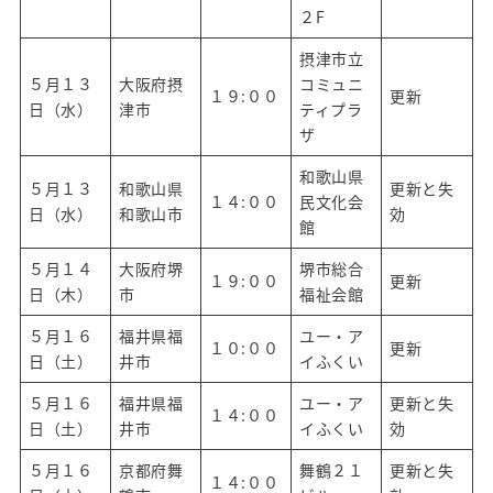
２F
摂津市立
５月１３
大阪府摂
コミュニ
１９:００
更新
日（水）
津市
ティプラ
ザ
和歌山県
５月１３
和歌山県
更新と失
１４:００
民文化会
日（水）
和歌山市
効
館
５月１４
大阪府堺
堺市総合
１９:００
更新
日（木）
市
福祉会館
５月１６
福井県福
ユー・ア
１０:００
更新
日（土）
井市
イふくい
５月１６
福井県福
ユー・ア
更新と失
１４:００
日（土）
井市
イふくい
効
５月１６
京都府舞
舞鶴２１
更新と失
１４:００