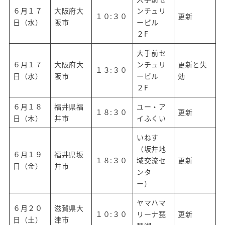
６月１７
大阪府大
ンチュリ
１０:３０
更新
日（水）
阪市
ービル
２F
大手前セ
６月１７
大阪府大
ンチュリ
更新と失
１３:３０
日（水）
阪市
ービル
効
２F
６月１８
福井県福
ユー・ア
１８:３０
更新
日（木）
井市
イふくい
いねす
（坂井地
６月１９
福井県坂
１８:３０
域交流セ
更新
日（金）
井市
ンタ
ー）
ヤマハマ
６月２０
滋賀県大
１０:３０
リーナ琵
更新
日（土）
津市