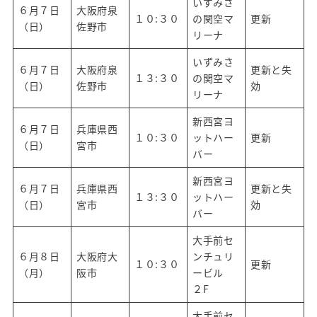
いずみさ
６月７日
大阪府泉
１０:３０
の関空マ
更新
（日）
佐野市
リーナ
いずみさ
６月７日
大阪府泉
更新と失
１３:３０
の関空マ
（日）
佐野市
効
リーナ
新西宮ヨ
６月７日
兵庫県西
１０:３０
ットハー
更新
（日）
宮市
バー
新西宮ヨ
６月７日
兵庫県西
更新と失
１３:３０
ットハー
（日）
宮市
効
バー
大手前セ
６月８日
大阪府大
ンチュリ
１０:３０
更新
（月）
阪市
ービル
２F
大手前セ