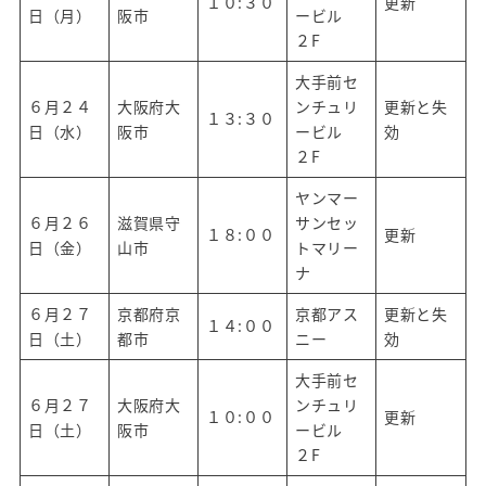
１０:３０
更新
日（月）
阪市
ービル
２F
大手前セ
６月２４
大阪府大
ンチュリ
更新と失
１３:３０
日（水）
阪市
ービル
効
２F
ヤンマー
６月２６
滋賀県守
サンセッ
１８:００
更新
日（金）
山市
トマリー
ナ
６月２７
京都府京
京都アス
更新と失
１４:００
日（土）
都市
ニー
効
大手前セ
６月２７
大阪府大
ンチュリ
１０:００
更新
日（土）
阪市
ービル
２F