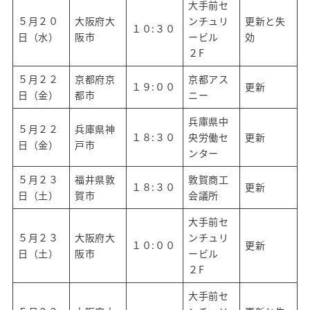
大手前セ
５月２０
大阪府大
ンチュリ
更新と失
１０:３０
日（水）
阪市
ービル
効
２F
５月２２
京都府京
京都アス
１９:００
更新
日（金）
都市
ニー
兵庫県中
５月２２
兵庫県神
１８:３０
央労働セ
更新
日（金）
戸市
ンター
５月２３
福井県敦
敦賀商工
１８:３０
更新
日（土）
賀市
会議所
大手前セ
５月２３
大阪府大
ンチュリ
１０:００
更新
日（土）
阪市
ービル
２F
大手前セ