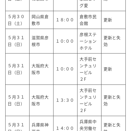
グ愛
５月３０
岡山県倉
倉敷市民
１８:００
更新
日（土）
敷市
会館
彦根ステ
５月３１
滋賀県彦
更新と失
１０:００
ーション
日（日）
根市
効
ホテル
大手前セ
５月３１
大阪府大
ンチュリ
１０:００
更新
日（日）
阪市
ービル
２F
大手前セ
５月３１
大阪府大
ンチュリ
更新と失
１３:３０
日（日）
阪市
ービル
効
２F
兵庫県中
５月３１
兵庫県神
更新と失
１４:００
央労働セ