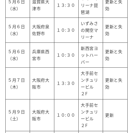
５月６日
滋賀県大
更新と失
１３:３０
リーナ琵
（水）
津市
効
琶湖
いずみさ
５月６日
大阪府泉
更新と失
１０:３０
の関空マ
（水）
佐野市
効
リーナ
新西宮ヨ
５月６日
兵庫県西
更新と失
１０:３０
ットハー
（水）
宮市
効
バー
大手前セ
５月７日
大阪府大
ンチュリ
更新と失
１３:３０
（木）
阪市
ービル
効
２F
大手前セ
５月９日
大阪府大
ンチュリ
１０:００
更新
（土）
阪市
ービル
２F