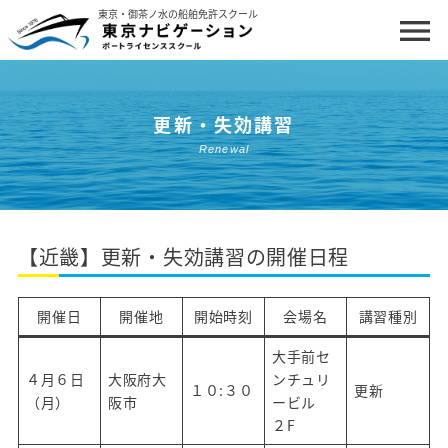
東京・御茶ノ水の船舶免許スクール
menu
ホーム
更新・失効講習
船舶免許について
Renewal
コースと料金
講習・試験日程
【近畿】更新・失効講習の開催日程
更新・失効講習
クルージング体験・イベント
開催日
開催地
開始時刻
会場名
講習種別
私たちについて
大手前セ
４月６日
大阪府大
ンチュリ
お問い合わせ・お申し込み
１０:３０
更新
（月）
阪市
ービル
２F
よくあるご質問