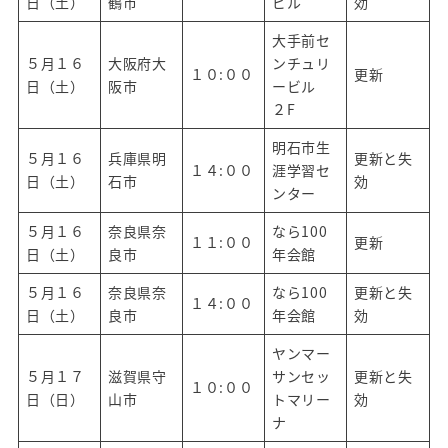
日（土）
鶴市
ビル
効
大手前セ
５月１６
大阪府大
ンチュリ
１０:００
更新
日（土）
阪市
ービル
２F
明石市生
５月１６
兵庫県明
更新と失
１４:００
涯学習セ
日（土）
石市
効
ンター
５月１６
奈良県奈
なら100
１１:００
更新
日（土）
良市
年会館
５月１６
奈良県奈
なら100
更新と失
１４:００
日（土）
良市
年会館
効
ヤンマー
５月１７
滋賀県守
サンセッ
更新と失
１０:００
日（日）
山市
トマリー
効
ナ