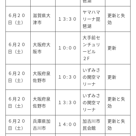
琶湖
ヤマハマ
６月２０
滋賀県大
更新と失
１３:３０
リーナ琵
日（土）
津市
効
琶湖
大手前セ
６月２０
大阪府大
ンチュリ
１０:００
更新
日（土）
阪市
ービル
２F
いずみさ
６月２０
大阪府泉
１０:３０
の関空マ
更新
日（土）
佐野市
リーナ
いずみさ
６月２０
大阪府泉
更新と失
１３:３０
の関空マ
日（土）
佐野市
効
リーナ
６月２０
兵庫県加
加古川市
更新と失
１４:００
日（土）
古川市
民会館
効