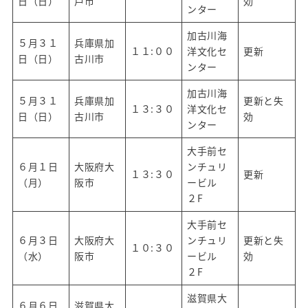
日（日）
戸市
効
ンター
加古川海
５月３１
兵庫県加
１１:００
洋文化セ
更新
日（日）
古川市
ンター
加古川海
５月３１
兵庫県加
更新と失
１３:３０
洋文化セ
日（日）
古川市
効
ンター
大手前セ
６月１日
大阪府大
ンチュリ
１３:３０
更新
（月）
阪市
ービル
２F
大手前セ
６月３日
大阪府大
ンチュリ
更新と失
１０:３０
（水）
阪市
ービル
効
２F
滋賀県大
６月６日
滋賀県大