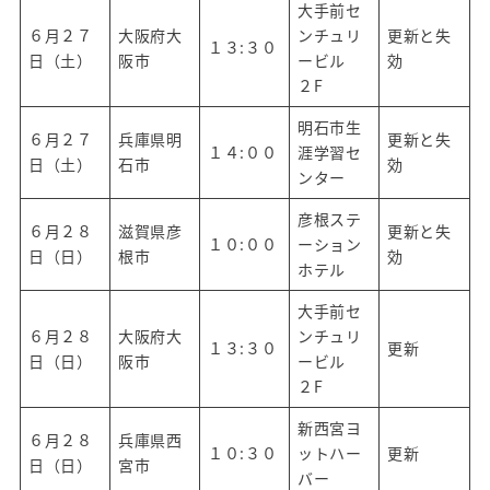
大手前セ
６月２７
大阪府大
ンチュリ
更新と失
１３:３０
日（土）
阪市
ービル
効
２F
明石市生
６月２７
兵庫県明
更新と失
１４:００
涯学習セ
日（土）
石市
効
ンター
彦根ステ
６月２８
滋賀県彦
更新と失
１０:００
ーション
日（日）
根市
効
ホテル
大手前セ
６月２８
大阪府大
ンチュリ
１３:３０
更新
日（日）
阪市
ービル
２F
新西宮ヨ
６月２８
兵庫県西
１０:３０
ットハー
更新
日（日）
宮市
バー