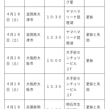
グ愛
ヤマハマ
４月１８
滋賀県大
１０:３０
リーナ琵
更新
日（土）
津市
琶湖
ヤマハマ
４月１８
滋賀県大
更新と失
１３:３０
リーナ琵
日（土）
津市
効
琶湖
大手前セ
４月１８
大阪府大
ンチュリ
１０:００
更新
日（土）
阪市
ービル
２F
大手前セ
４月１８
大阪府大
ンチュリ
更新と失
１３:３０
日（土）
阪市
ービル
効
２F
明石市生
４月１８
兵庫県明
更新と失