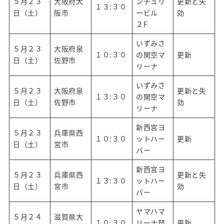
５月２３
大阪府大
ンチュリ
更新と失
１３:３０
日（土）
阪市
ービル
効
２F
いずみさ
５月２３
大阪府泉
１０:３０
の関空マ
更新
日（土）
佐野市
リーナ
いずみさ
５月２３
大阪府泉
更新と失
１３:３０
の関空マ
日（土）
佐野市
効
リーナ
新西宮ヨ
５月２３
兵庫県西
１０:３０
ットハー
更新
日（土）
宮市
バー
新西宮ヨ
５月２３
兵庫県西
更新と失
１３:３０
ットハー
日（土）
宮市
効
バー
ヤマハマ
５月２４
滋賀県大
１０:３０
リーナ琵
更新