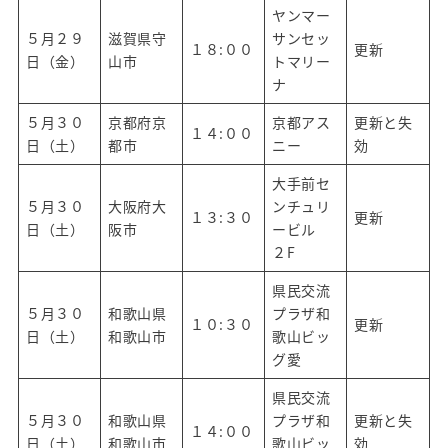
ヤンマー
５月２９
滋賀県守
サンセッ
１８:００
更新
日（金）
山市
トマリー
ナ
５月３０
京都府京
京都アス
更新と失
１４:００
日（土）
都市
ニー
効
大手前セ
５月３０
大阪府大
ンチュリ
１３:３０
更新
日（土）
阪市
ービル
２F
県民交流
５月３０
和歌山県
プラザ和
１０:３０
更新
日（土）
和歌山市
歌山ビッ
グ愛
県民交流
５月３０
和歌山県
プラザ和
更新と失
１４:００
日（土）
和歌山市
歌山ビッ
効