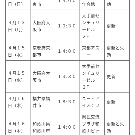
１４:００
日（日）
良市
年会館
効
大手前セ
４月１３
大阪府大
ンチュリ
１０:３０
更新
日（月）
阪市
ービル
２F
４月１５
京都府京
京都アス
更新と失
１４:００
日（水）
都市
ニー
効
大手前セ
４月１５
大阪府大
ンチュリ
１３:３０
更新
日（水）
阪市
ービル
２F
４月１６
福井県福
ユー・ア
１８:３０
更新
日（木）
井市
イふくい
県民交流
４月１６
和歌山県
プラザ和
更新と失
１４:００
日（木）
和歌山市
歌山ビッ
効