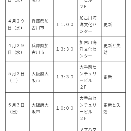
２F
加古川海
４月２９
兵庫県加
１１:００
洋文化セ
更新
日（水）
古川市
ンター
加古川海
４月２９
兵庫県加
更新と失
１３:３０
洋文化セ
日（水）
古川市
効
ンター
大手前セ
５月２日
大阪府大
ンチュリ
１３:３０
更新
（土）
阪市
ービル
２F
大手前セ
５月３日
大阪府大
ンチュリ
更新と失
１０:００
（日）
阪市
ービル
効
２F
ヤマハマ