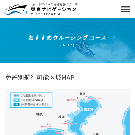
東京・御茶ノ水の船舶免許スクール
menu
ホーム
おすすめクルージングコース
船舶免許について
Cruising
コースと料金
講習・試験日程
免許別航行可能区域MAP
更新・失効講習
クルージング体験・イベント
私たちについて
お問い合わせ・お申し込み
よくあるご質問