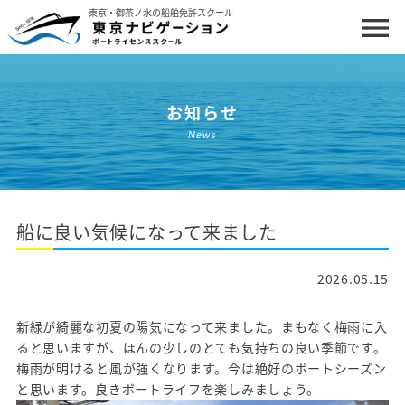
東京・御茶ノ水の船舶免許スクール
menu
ホーム
お知らせ
船舶免許について
News
コースと料金
講習・試験日程
船に良い気候になって来ました
更新・失効講習
クルージング体験・イベント
2026.05.15
私たちについて
新緑が綺麗な初夏の陽気になって来ました。まもなく梅雨に入
ると思いますが、ほんの少しのとても気持ちの良い季節です。
お問い合わせ・お申し込み
梅雨が明けると風が強くなります。今は絶好のボートシーズン
と思います。良きボートライフを楽しみましょう。
よくあるご質問