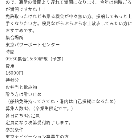
ので、通常の満開より遅れて満開になります。今年は何時ごろ
が満開ですかね！！
免許取ったけれども乗る機会が中々無い方。操船してもっと上
手くなりたい方。桜見ながらぷらぷら水上散歩してみたい方に
おすすめです。
集合場所
東京パワーボートセンター
時間
09:30集合15:30解散（予定）
費用
16000円
持参分
お弁当と飲み物
酔う方は酔い止め
（船舶免許持ってきてね・港内は自己操縦になるため）
募集人数4名（卒業生限定です。）
各日にち4名定員
定員になり次第受付終了します。
参加条件
東京ナビゲーション卒業生の方